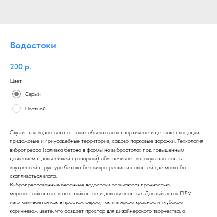
Водостоки
200
р.
Цвет
Серый
Цветной
Служит для водоотвода от таких объектов как спортивные и детские площадки,
придомовые и приусадебные территории, садово парковые дорожки. Технология
вибропресса (заливка бетона в формы на вибростолах под повышенным
давлением с дальнейшей пропаркой) обеспечивает высокую плотность
внутренней структуры бетона без микротрещин и полостей, где могла бы
скапливаться влага.
Вибропрессованные бетонные водостоки отличаются прочностью,
морозостойкостью, влагостойкостью и долговечностью. Данный лоток ПЛУ
изготавливается как в простом сером, так и в ярком красном и глубоком
коричневом цвете, что создает простор для дизайнерского творчества, а